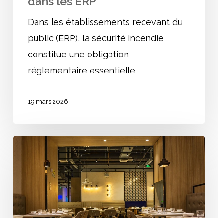
dans les ERP
Dans les établissements recevant du
public (ERP), la sécurité incendie
constitue une obligation
réglementaire essentielle.…
19 mars 2026
Calcul
de
l’effectif
dans
les