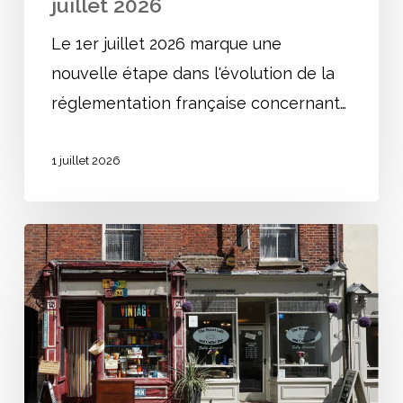
juillet 2026
Le 1er juillet 2026 marque une
nouvelle étape dans l'évolution de la
réglementation française concernant…
1 juillet 2026
Ouvrir
un
ERP
:
Guide
complet