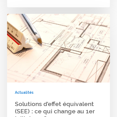
Solutions
d’effet
équivalent
(SEE)
:
ce
qui
change
au
Actualités
1er
Solutions d’effet équivalent
juillet
(SEE) : ce qui change au 1er
2026