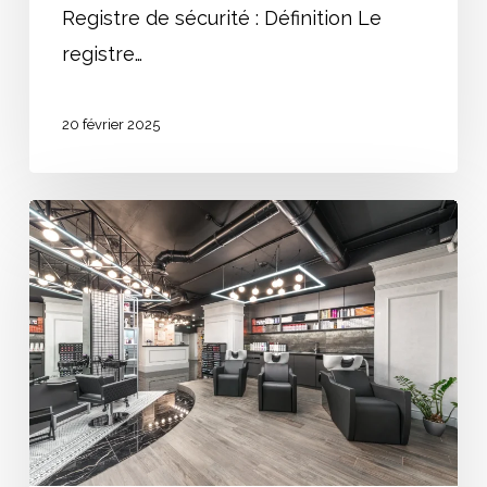
Registre de sécurité : Définition Le
registre…
20 février 2025
Instituts
de
beauté
et
salons
de
coiffure
: