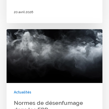
20 avril 2026
Normes
de
désenfumage
dans
les
ERP
Actualités
Normes de désenfumage