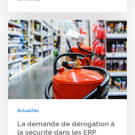
La
demande
de
dérogation
à
la
sécurité
dans
les
Actualités
ERP
La demande de dérogation à
la sécurité dans les ERP