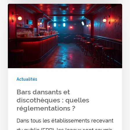
Bars
dansants
et
discothèques
:
quelles
réglementations
?
Actualités
Bars dansants et
discothèques : quelles
réglementations ?
Dans tous les établissements recevant