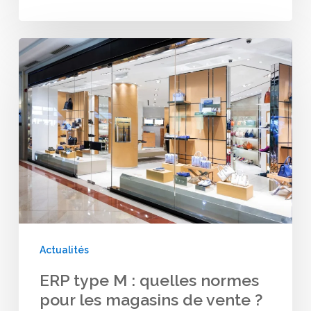
ERP
type
M
:
quelles
normes
pour
les
magasins
Actualités
de
ERP type M : quelles normes
vente
pour les magasins de vente ?
?