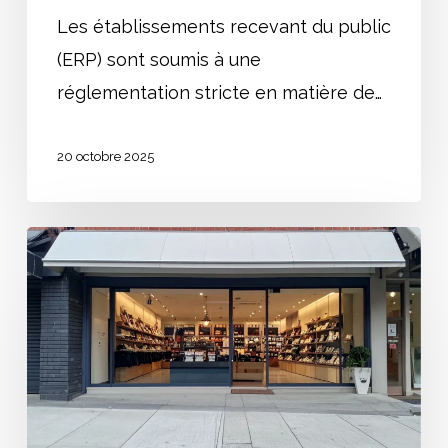
Les établissements recevant du public
(ERP) sont soumis à une
réglementation stricte en matière de…
20 octobre 2025
Réglementation
ERP
catégorie
5
de
moins
de