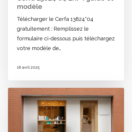
modèle
Télécharger le Cerfa 13824*04
gratuitement : Remplissez le
formulaire ci-dessous puis téléchargez
votre modèle de…
18 avril 2025
La
Déclaration
Préalable
pour
les