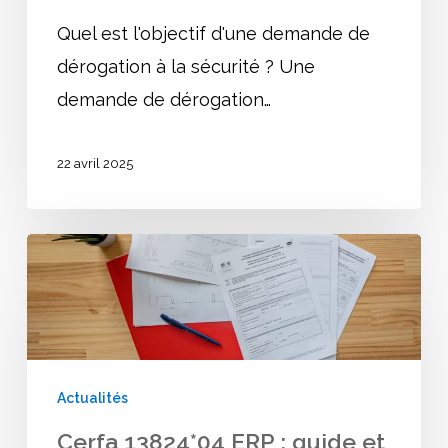
Quel est l'objectif d'une demande de
dérogation à la sécurité ? Une
demande de dérogation…
22 avril 2025
Cerfa
13824*04
ERP
:
guide
Actualités
et
Cerfa 13824*04 ERP : guide et
modèle