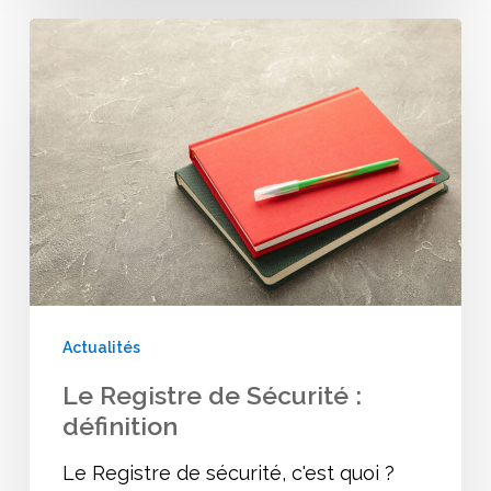
Le
Registre
de
Sécurité
:
définition
Actualités
Le Registre de Sécurité :
définition
Le Registre de sécurité, c'est quoi ?