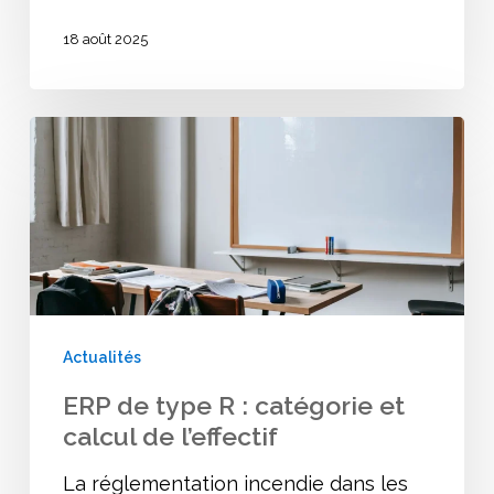
18 août 2025
ERP
de
type
R
:
catégorie
et
Actualités
calcul
ERP de type R : catégorie et
de
calcul de l’effectif
l’effectif
La réglementation incendie dans les