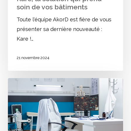
soin de vos bâtiments
Toute l'équipe AkorD est fière de vous
présenter sa dernière nouveauté :
Kare !…
21 novembre 2024
Cabinets
médicaux
:
quelles
normes
ERP