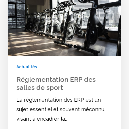
des
salles
de
sport
Actualités
Réglementation ERP des
salles de sport
La réglementation des ERP est un
sujet essentiel et souvent méconnu,
visant à encadrer la…