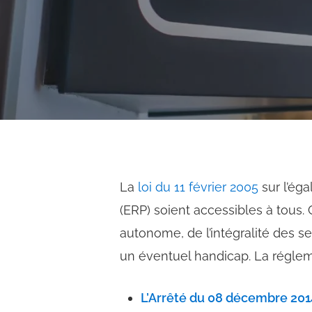
La
loi du 11 février 2005
sur l’ég
(ERP) soient accessibles à tous.
autonome, de l’intégralité des se
un éventuel handicap.
La régleme
L’Arrêté du 08 décembre 201