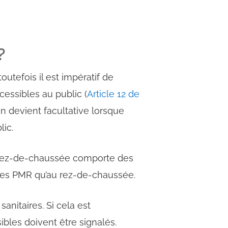
?
outefois il est impératif de
essibles au public (
Article 12 de
on devient facultative lorsque
lic.
e rez-de-chaussée comporte des
ettes PMR qu’au rez-de-chaussée.
nitaires. Si cela est
bles doivent être signalés.