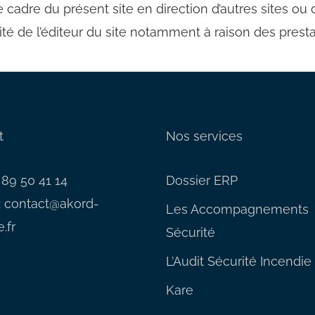
 cadre du présent site en direction d’autres sites ou
lité de l’éditeur du site notamment à raison des prest
t
Nos services
3 89 50 41 14
Dossier ERP
:
contact@akord-
Les Accompagnements
.fr
Sécurité
L’Audit Sécurité Incendie
Kare