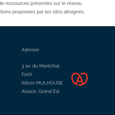
 de ressources présentes sur le réseau
ations proposées par les sites désignés.
Adresse
3 av. du Maréchal
Foch
68100 MULHOUSE
Alsace, Grand Est