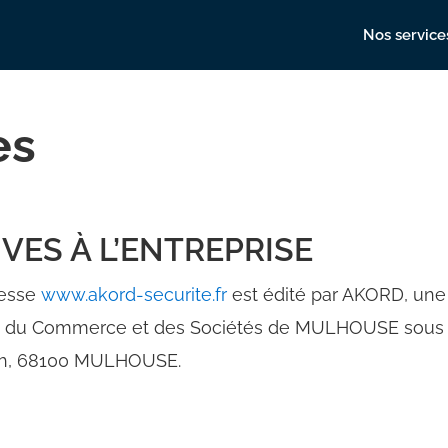
Nos service
es
VES À L’ENTREPRISE
dresse
www.akord-securite.fr
est édité par AKORD, une s
re du Commerce et des Sociétés de MULHOUSE sous le
och, 68100 MULHOUSE.