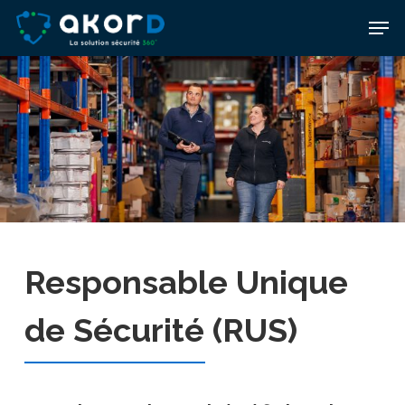
Skip
Men
to
main
content
Responsable Unique
de Sécurité (RUS)