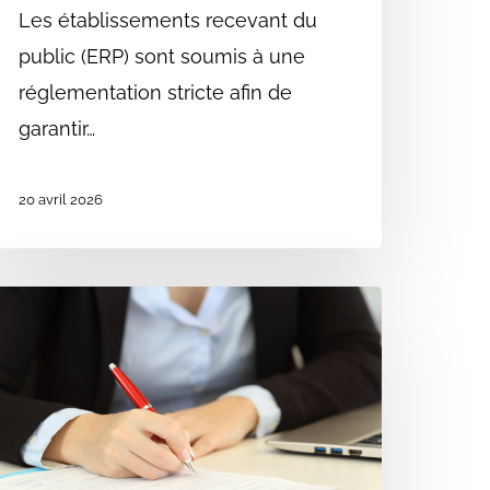
Les établissements recevant du
public (ERP) sont soumis à une
réglementation stricte afin de
garantir…
20 avril 2026
out
avoir
ur
a
otice
’accessibilité