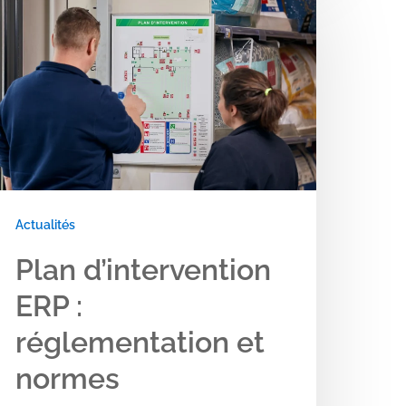
’intervention
RP
églementation
t
ormes
Actualités
Plan d’intervention
ERP :
réglementation et
normes