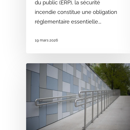
du public (ERP), la sécurité
incendie constitue une obligation
réglementaire essentielle.…
19 mars 2026
Attestation
d’accessibilité
ERP
:
Définition
et
obligations