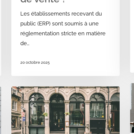
Les établissements recevant du
public (ERP) sont soumis à une
réglementation stricte en matière
de…
20 octobre 2025
E
Demande
d
de
t
dérogation
R
à
:
l’accessibilité