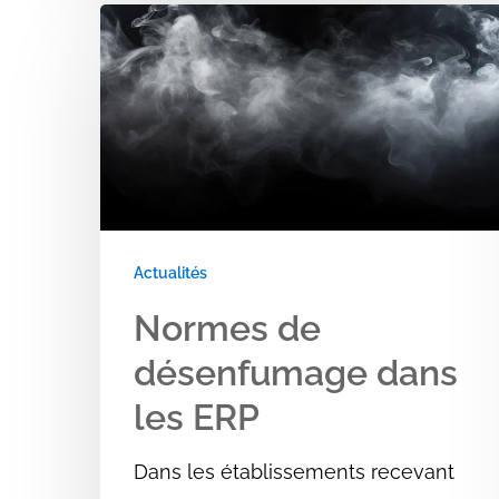
Normes
de
désenfumage
dans
les
ERP
Actualités
Normes de
désenfumage dans
les ERP
Dans les établissements recevant