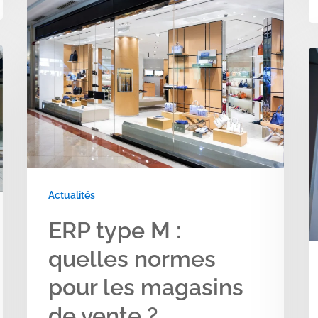
ERP
type
M
:
quelles
normes
pour
les
magasins
Actualités
de
ERP type M :
vente
quelles normes
?
pour les magasins
de vente ?