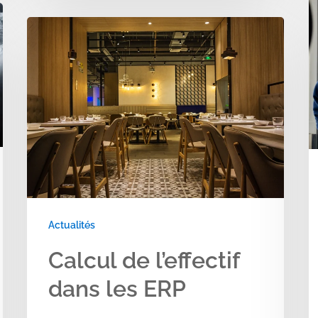
d
Calcul
E
de
:
l’effectif
r
dans
e
les
n
ERP
Actualités
Calcul de l’effectif
dans les ERP