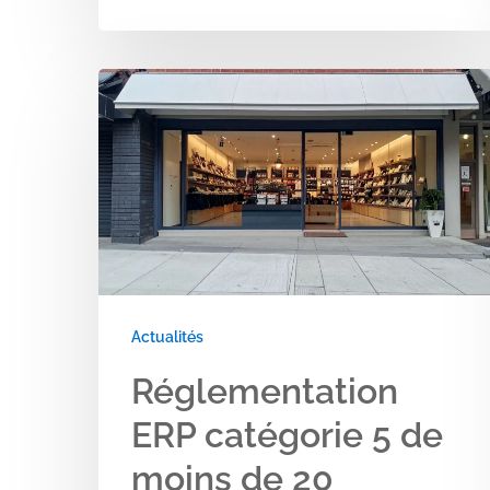
Réglementation
ERP
catégorie
5
de
moins
de
20
Actualités
personnes
Réglementation
ERP catégorie 5 de
moins de 20