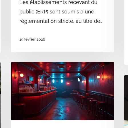
Les établissements recevant du
public (ERP) sont soumis à une
réglementation stricte, au titre de…
19 février 2026
Bars
dansants
T
et
s
discothèques
s
:
l
quelles
n
réglementations
d