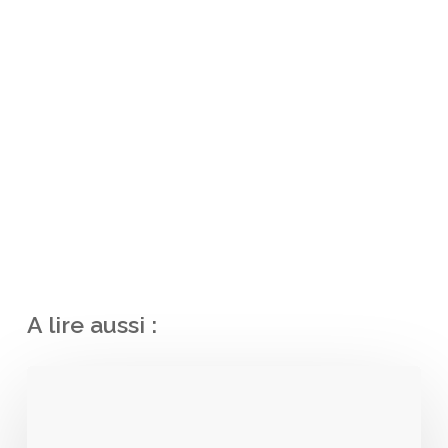
A lire aussi :
Normes
ERP
: