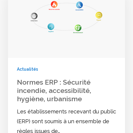
Sécurité
incendie,
accessibilité,
hygiène,
urbanisme
Actualités
Normes ERP : Sécurité
incendie, accessibilité,
hygiène, urbanisme
Les établissements recevant du public
(ERP) sont soumis à un ensemble de
règles issues de…