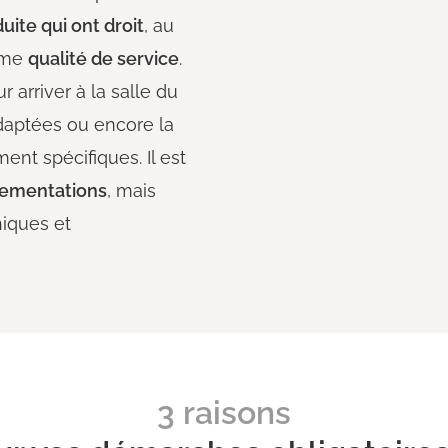
uite qui ont droit
, au
même
qualité de service
.
 arriver à la salle du
adaptées ou encore la
ent spécifiques. Il est
glementations
, mais
hiques et
3 raisons