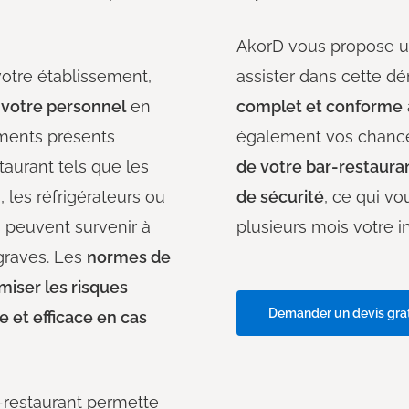
AkorD vous propose u
votre établissement,
assister dans cette d
t votre personnel
en
complet et conforme
ments présents
également vos chance
aurant tels que les
de votre bar-restaura
, les réfrigérateurs ou
de sécurité
, ce qui v
s peuvent survenir à
plusieurs mois votre i
graves. Les
normes de
miser les risques
Demander un devis grat
e et efficace en cas
r-restaurant permette