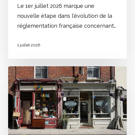
Le 1er juillet 2026 marque une
nouvelle étape dans l'évolution de la
réglementation française concernant…
1 juillet 2026
Ouvrir
un
ERP
:
Guide
complet
et