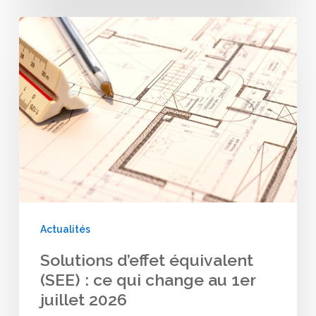
Solutions
d’effet
équivalent
(SEE)
:
ce
qui
change
au
Actualités
1er
Solutions d’effet équivalent
juillet
(SEE) : ce qui change au 1er
2026
juillet 2026