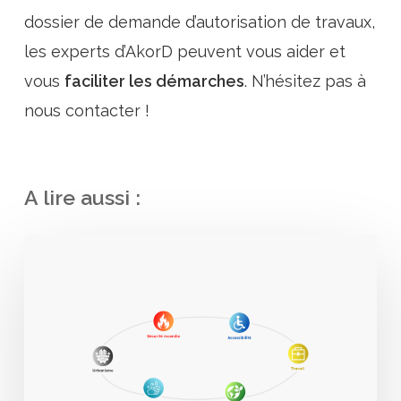
dossier de demande d’autorisation de travaux,
les experts d’AkorD peuvent vous aider et
vous
faciliter les démarches
. N’hésitez pas à
nous contacter !
A lire aussi :
Normes
ERP
:
Sécurité
incendie,
accessibilité,