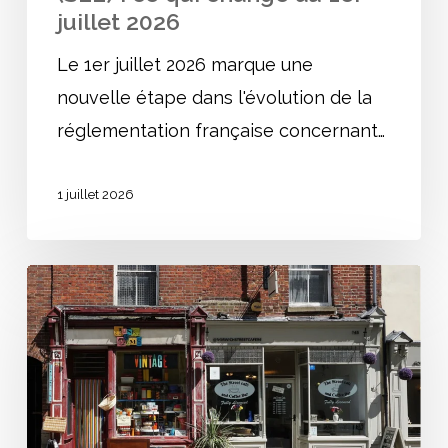
juillet 2026
Le 1er juillet 2026 marque une
nouvelle étape dans l'évolution de la
réglementation française concernant…
1 juillet 2026
Ouvrir
un
ERP
:
Guide
complet