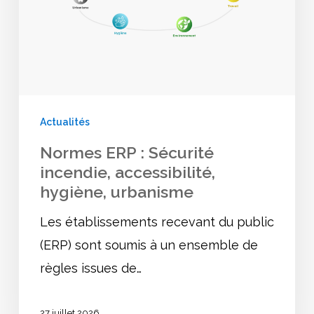
incendie,
accessibilité,
hygiène,
urbanisme
Actualités
Normes ERP : Sécurité
incendie, accessibilité,
hygiène, urbanisme
Les établissements recevant du public
(ERP) sont soumis à un ensemble de
règles issues de…
27 juillet 2026