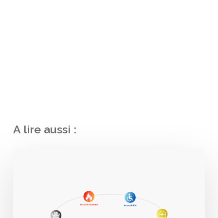
A lire aussi :
Normes
ERP
:
Sécurité