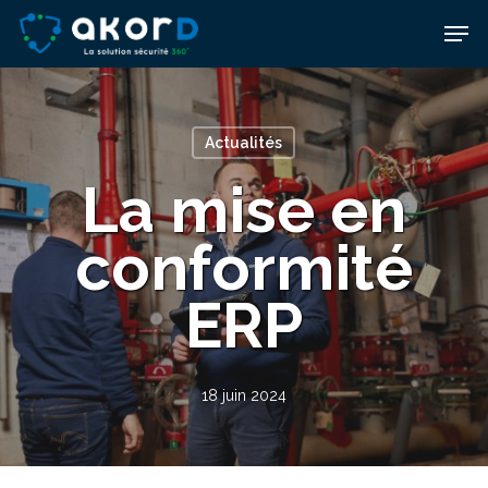
Skip
Men
to
main
content
Actualités
La mise en
conformité
ERP
18 juin 2024