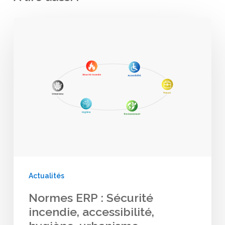
Normes
ERP
:
Sécurité
incendie,
accessibilité,
hygiène,
urbanisme
Actualités
Normes ERP : Sécurité
incendie, accessibilité,