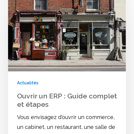
Ouvrir
un
ERP
:
Guide
complet
et
étapes
Actualités
Ouvrir un ERP : Guide complet
et étapes
Vous envisagez d'ouvrir un commerce,
un cabinet, un restaurant, une salle de