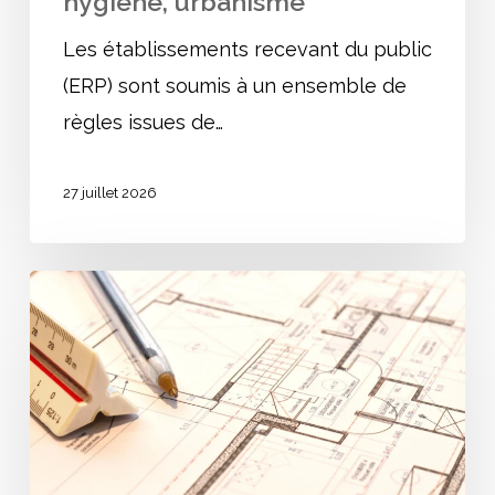
hygiène, urbanisme
Les établissements recevant du public
(ERP) sont soumis à un ensemble de
règles issues de…
27 juillet 2026
Solutions
d’effet
équivalent
(SEE)
:
ce