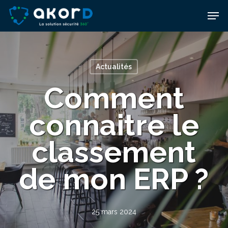
Skip
Men
to
main
content
Actualités
Comment
connaitre le
classement
de mon ERP ?
25 mars 2024