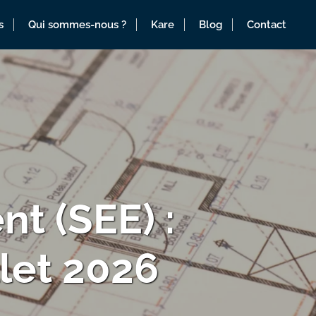
s
Qui sommes-nous ?
Kare
Blog
Contact
nt (SEE) :
llet 2026