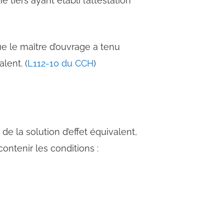
tiers ayant établi l’attestation
e le maître d’ouvrage a tenu
lent. (
L112-10 du CCH
)
e la solution d’effet équivalent,
contenir les conditions :