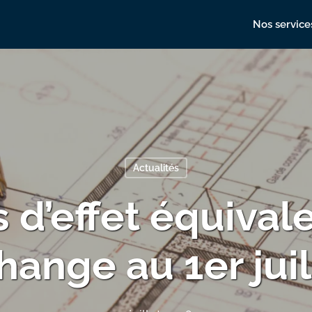
Nos service
Actualités
 d’effet équivale
hange au 1er jui