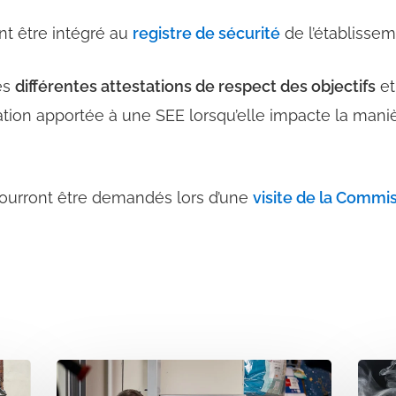
t être intégré au
registre de sécurité
de l’établissem
es
différentes attestations de respect des objectifs
et
ation apportée à une SEE lorsqu’elle impacte la maniè
pourront être demandés lors d’une
visite de la Commi
Plan
Nor