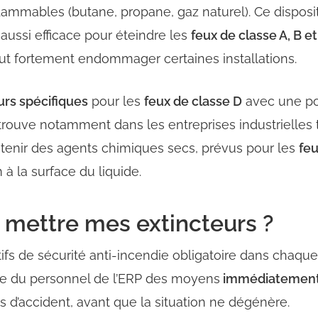
flammables
(butane, propane, gaz naturel). Ce disposi
 aussi efficace pour éteindre les
feux de classe A, B et
peut fortement endommager certaines installations.
urs spécifiques
pour les
feux de classe D
avec une
p
trouve notamment dans les entreprises industrielles 
ntenir des
agents chimiques secs
, prévus pour les
feu
 à la surface du liquide.
mettre mes extincteurs ?
tifs de sécurité anti-incendie obligatoire dans chaqu
lle du personnel de l’ERP des moyens
immédiatement 
s d’accident, avant que la situation ne dégénère.