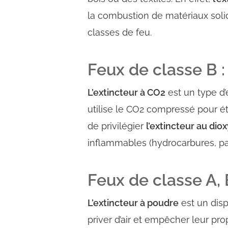
la combustion de matériaux solides
classes de feu.
Feux de classe B :
L’extincteur à CO2
est un type d’
utilise le CO2 compressé pour
é
de privilégier
l’extincteur au dio
inflammables
(hydrocarbures, pa
Feux de classe A, B
L’extincteur à poudre
est un disp
priver d’air
et
empêcher leur pro