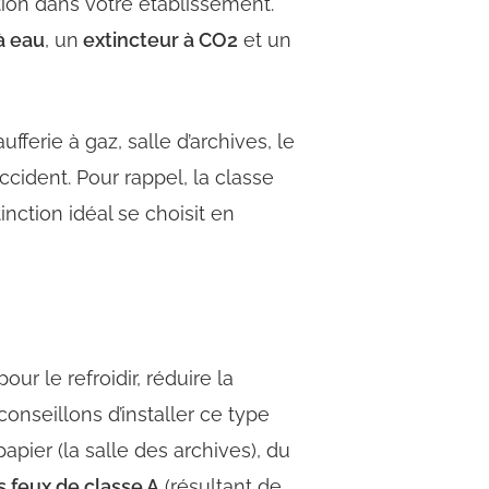
ction dans votre établissement.
à eau
, un
extincteur à CO2
et un
ufferie à gaz, salle d’archives, le
ccident. Pour rappel, la classe
nction idéal se choisit en
pour le refroidir,
réduire la
seillons d’installer ce type
apier (la salle des archives), du
s feux de classe A
(résultant de