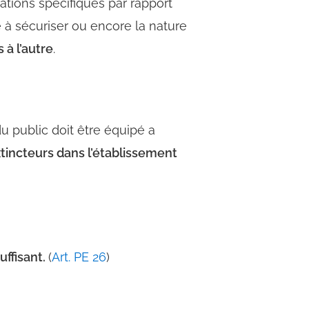
tions spécifiques par rapport
e à sécuriser ou encore la nature
s à l’autre
.
u public doit être équipé
a
incteurs dans l’établissement
uffisant.
(
Art. PE 26
)