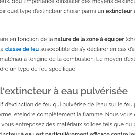
eux, d’où l’importance d’installer des moyens d’extin
ir quel type d’extincteur choisir parmi un
extincteur 
aire en fonction de la
nature de la zone à équiper
(cha
la
classe de feu
susceptible de s’y déclarer en cas d’a
matériau à l’origine de la combustion. Le moyen d’exti
ndre un type de feu spécifique.
l
‘extincteur à eau pulvérisée
if d’extinction de feu qui
pulvérise de l’eau
sur le feu 
terme,
éteindre
complètement la flamme. Nous vous con
où vous entreposez des
matériaux solides
tels que du p
xtincteur à eau est particulièrement efficace contre le