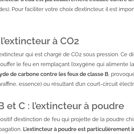
). Pour faciliter votre choix d’extincteur, il est impo
 l’extincteur à CO2
extincteur qui est
chargé de CO2 sous pression
. Ce d
touffer le feu
en remplaçant l’oxygène qui alimente l
xyde de carbone contre les feux de classe B
, provoqu
raffine, essence) ou résultant d’un
court-circuit élect
 et C : l’extincteur à poudre
ositif d’extinction de feu qui projette de la
poudre ch
pagation
.
L’extincteur à poudre est particulièrement i