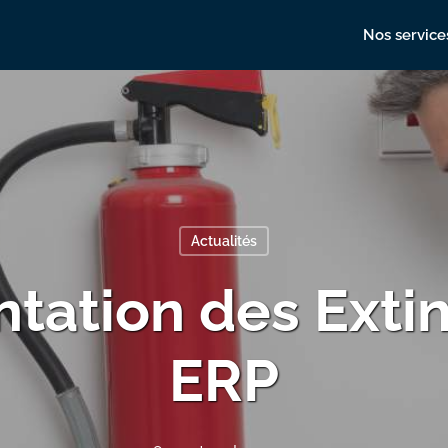
Nos service
Actualités
tation des Extin
ERP