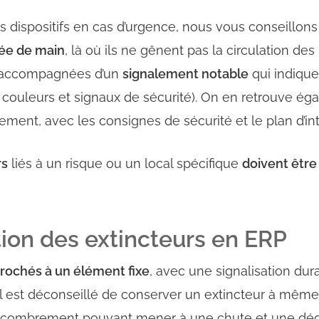
ces dispositifs en cas d’urgence, nous vous conseillons 
tée de main
, là où ils ne gênent pas la circulation de
et accompagnées d’un
signalement notable
qui indique
x couleurs et signaux de sécurité). On en retrouve ég
sement, avec les consignes de sécurité et le plan d’in
rs
liés à un risque ou un local spécifique
doivent être
tion des extincteurs en ERP
crochés à un élément fixe
, avec une signalisation dur
 Il est déconseillé de conserver un extincteur à même l
encombrement pouvant mener à une chute et une dég