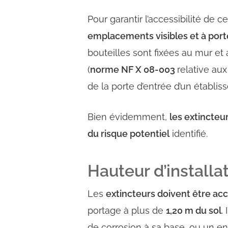
Pour garantir l’accessibilité de 
emplacements visibles et à por
bouteilles sont fixées au mur 
(
norme NF X 08-003
relative au
de la porte d’entrée d’un établis
Bien évidemment,
les extincteu
du risque potentiel
identifié.
Hauteur d’installa
Les
extincteurs doivent être ac
portage à plus de
1,20 m du sol
.
de corrosion à sa base, ou un 