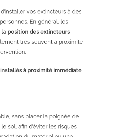
d’installer vos extincteurs à des
s personnes. En général, les
 la
position des extincteurs
alement très souvent à proximité
tervention.
 installés à proximité immédiate
able, sans placer la poignée de
e sol, afin d’éviter les risques
radation du matériel ou une