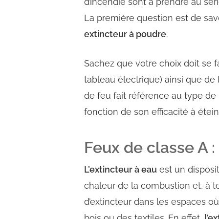
d’incendie sont à prendre au séri
La première question est de savo
extincteur à poudre
.
Sachez que votre choix doit se f
tableau électrique) ainsi que de
de feu fait référence au type de 
fonction de son efficacité à étei
Feux de classe A : 
L’extincteur à eau
est un disposit
chaleur de la combustion
et, à 
d’extincteur dans les espaces 
bois ou des textiles. En effet,
l’e