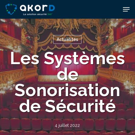
Skip
Men
to
main
content
Actualités
Les Systèmes
de
Sonorisation
de Sécurité
4 juillet 2022